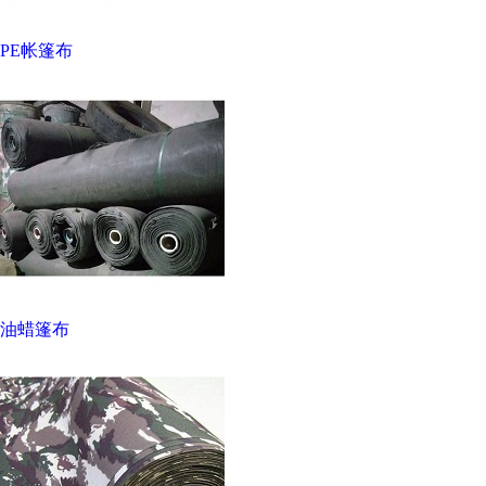
PE帐篷布
油蜡篷布