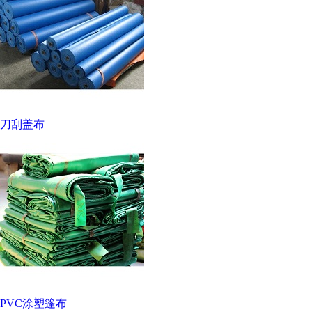
刀刮盖布
PVC涂塑篷布