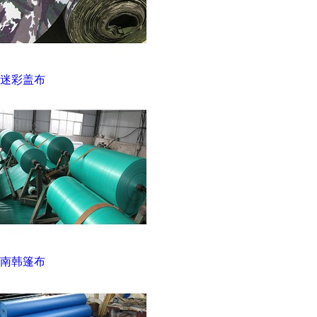
迷彩盖布
南韩篷布