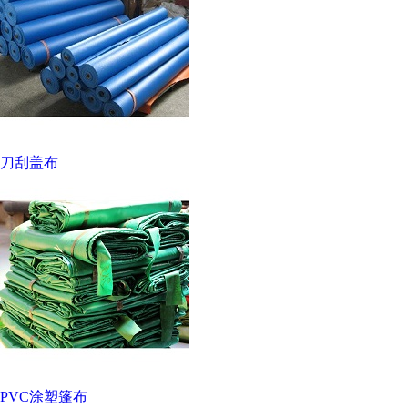
刀刮盖布
PVC涂塑篷布