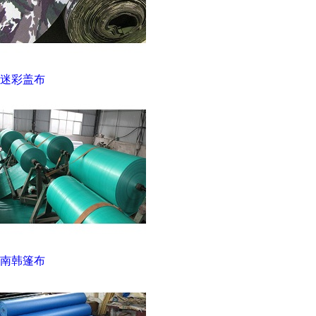
迷彩盖布
南韩篷布