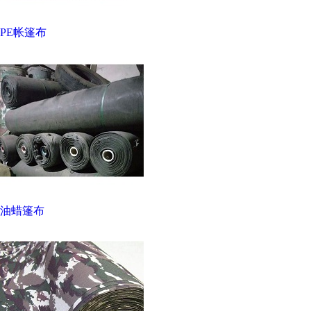
PE帐篷布
油蜡篷布